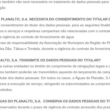
o também não será necessário no tratamento de dados pessoais para r
ação.
 PLANALTO, S.A. NECESSITA DO CONSENTIMENTO DO TITULAR
 consentimento do titular dos dados pessoais, para as seguintes finali
s e serviços e respetivas campanhas não relacionadas com o contrato
 a vigência do contrato de fornecimento de água
onais da responsabilidade da Associação de Municipios da Região do Pl
ba Dão, Tábua e Tondela, durante a vigência do contrato de fornecim
NALTO, S.A. TRANSMITE OS DADOS PESSOAIS DO TITULAR?
a outras entidades no âmbito do cumprimento de obrigações legais e 
ados também poderão ser transmitidos aquando do lançamento de camp
itular dos dados pessoais. Em todos os casos, a Águas do Planalto, S.
ários à execução do serviço, obrigando os subcontratados ao cumprim
olvidos.
UAS DO PLANALTO, S.A. CONSERVA OS DADOS PESSOAIS DO T
nservados durante o prazo de vigência do contrato acrescido dos pra