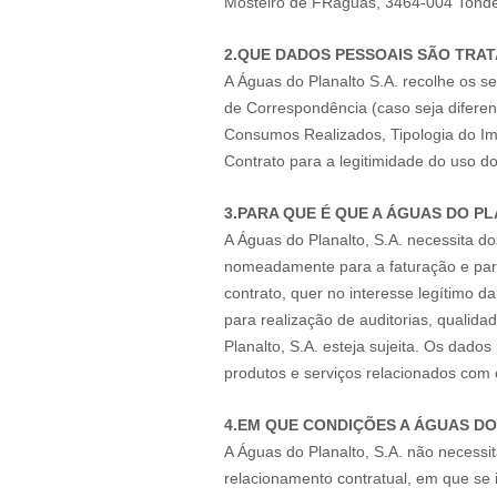
Mosteiro de FRáguas, 3464-004 Tonde
2.QUE DADOS PESSOAIS SÃO TRAT
A Águas do Planalto S.A. recolhe os s
de Correspondência (caso seja diferen
Consumos Realizados, Tipologia do Imóv
Contrato para a legitimidade do uso do
3.PARA QUE É QUE A ÁGUAS DO PL
A Águas do Planalto, S.A. necessita 
nomeadamente para a faturação e para
contrato, quer no interesse legítimo d
para realização de auditorias, qualid
Planalto, S.A. esteja sujeita. Os da
produtos e serviços relacionados com 
4.EM QUE CONDIÇÕES A ÁGUAS DO
A Águas do Planalto, S.A. não necess
relacionamento contratual, em que se 