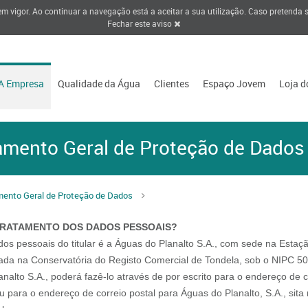
 em vigor. Ao continuar a navegação está a aceitar a sua utilização. Caso pretenda
Fechar este aviso
A Empresa
Qualidade da Água
Clientes
Espaço Jovem
Loja d
amento Geral de Proteção de Dados
ento Geral de Proteção de Dados
TRATAMENTO DOS DADOS PESSOAIS?
os pessoais do titular é a Águas do Planalto S.A., com sede na Esta
ada na Conservatória do Registo Comercial de Tondela, sob o NIPC 503
alto S.A., poderá fazê-lo através de por escrito para o endereço de c
u para o endereço de correio postal para Águas do Planalto, S.A., sit