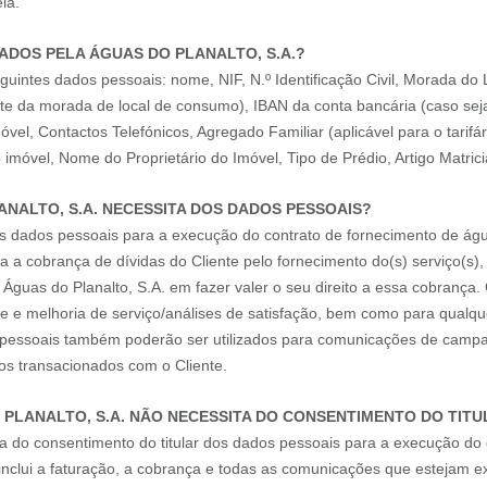
la.
ADOS PELA ÁGUAS DO PLANALTO, S.A.?
eguintes dados pessoais: nome, NIF, N.º Identificação Civil, Morada 
te da morada de local de consumo), IBAN da conta bancária (caso seja
el, Contactos Telefónicos, Agregado Familiar (aplicável para o tarifá
 imóvel, Nome do Proprietário do Imóvel, Tipo de Prédio, Artigo Matrici
ANALTO, S.A. NECESSITA DOS DADOS PESSOAIS?
dos dados pessoais para a execução do contrato de fornecimento de ág
 a cobrança de dívidas do Cliente pelo fornecimento do(s) serviço(s
a Águas do Planalto, S.A. em fazer valer o seu direito a essa cobranç
ade e melhoria de serviço/análises de satisfação, bem como para qualq
dos pessoais também poderão ser utilizados para comunicações de camp
os transacionados com o Cliente.
 PLANALTO, S.A. NÃO NECESSITA DO CONSENTIMENTO DO TIT
ita do consentimento do titular dos dados pessoais para a execução d
inclui a faturação, a cobrança e todas as comunicações que estejam 