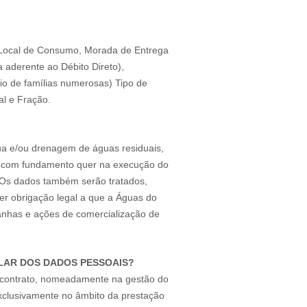
do Local de Consumo, Morada de Entrega
 aderente ao Débito Direto),
rio de famílias numerosas) Tipo de
al e Fração.
ua e/ou drenagem de águas residuais,
), com fundamento quer na execução do
a. Os dados também serão tratados,
uer obrigação legal a que a Águas do
anhas e ações de comercialização de
ULAR DOS DADOS PESSOAIS?
o contrato, nomeadamente na gestão do
exclusivamente no âmbito da prestação