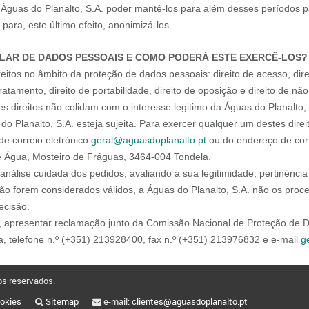
a Águas do Planalto, S.A. poder mantê-los para além desses períodos
 para, este último efeito, anonimizá-los.
TULAR DE DADOS PESSOAIS E COMO PODERÁ ESTE EXERCÊ-LOS?
reitos no âmbito da proteção de dados pessoais: direito de acesso, direi
atamento, direito de portabilidade, direito de oposição e direito de não 
 direitos não colidam com o interesse legitimo da Águas do Planalto
o Planalto, S.A. esteja sujeita. Para exercer qualquer um destes direit
de correio eletrónico
geral@aguasdoplanalto.pt
ou do endereço de corr
de Água, Mosteiro de Fráguas, 3464-004 Tondela.
 análise cuidada dos pedidos, avaliando a sua legitimidade, pertinênc
ão forem considerados válidos, a Águas do Planalto, S.A. não os proce
ecisão.
nda, apresentar reclamação junto da Comissão Nacional de Proteção d
a, telefone n.º (+351) 213928400, fax n.º (+351) 213976832 e e-mail
g
tos reservados.
ookies
Sitemap
e-mail:
clientes@aguasdoplanalto.pt