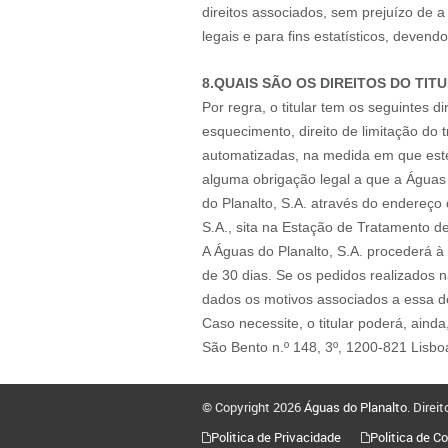
direitos associados, sem prejuízo de 
legais e para fins estatísticos, devendo
8.QUAIS SÃO OS DIREITOS DO TI
Por regra, o titular tem os seguintes di
esquecimento, direito de limitação do tr
automatizadas, na medida em que estes
alguma obrigação legal a que a Águas d
do Planalto, S.A. através do endereço 
S.A., sita na Estação de Tratamento 
A Águas do Planalto, S.A. procederá à
de 30 dias. Se os pedidos realizados n
dados os motivos associados a essa d
Caso necessite, o titular poderá, ai
São Bento n.º 148, 3º, 1200-821 Lisbo
© Copyright 2026
Águas do Planalto
. Direi
Politica de Privacidade
Politica de C