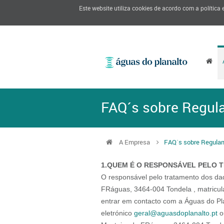
Este website utiliza cookies de acordo com a política
FAQ´s sobre Regul
A Empresa
FAQ´s sobre Regulam
1.QUEM É O RESPONSÁVEL PELO 
O responsável pelo tratamento dos dad
FRáguas, 3464-004 Tondela , matricul
entrar em contacto com a Águas do Plan
eletrónico
geral@aguasdoplanalto.pt
o