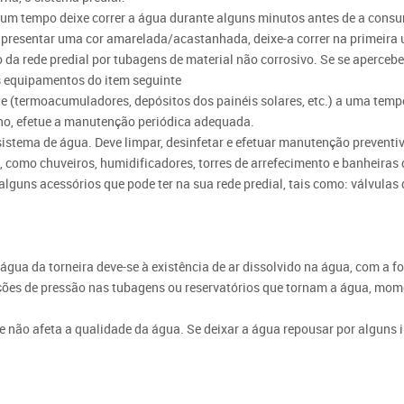
gum tempo deixe correr a água durante alguns minutos antes de a consu
 apresentar uma cor amarelada/acastanhada, deixe-a correr na primeira u
da rede predial por tubagens de material não corrosivo. Se se aperceb
 equipamentos do item seguinte
e (termoacumuladores, depósitos dos painéis solares, etc.) a uma temp
ano, efetue a manutenção periódica adequada.
stema de água. Deve limpar, desinfetar e efetuar manutenção preventiv
como chuveiros, humidificadores, torres de arrefecimento e banheiras
alguns acessórios que pode ter na sua rede predial, tais como: válvulas
 água da torneira deve-se à existência de ar dissolvido na água, com a
lações de pressão nas tubagens ou reservatórios que tornam a água, m
 e não afeta a qualidade da água. Se deixar a água repousar por alguns