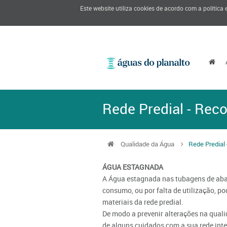
Este website utiliza cookies de acordo com a política
Rede Predial - Re
Qualidade da Água
Rede Predia
ÁGUA ESTAGNADA
A Água estagnada nas tubagens de aba
consumo, ou por falta de utilização, p
materiais da rede predial.
De modo a prevenir alterações na qual
de alguns cuidados com a sua rede inte