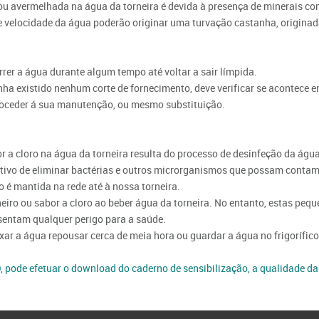
 ou avermelhada na água da torneira é devida à presença de minerais co
e velocidade da água poderão originar uma turvação castanha, origina
rrer a água durante algum tempo até voltar a sair límpida.
enha existido nenhum corte de fornecimento, deve verificar se acontece e
roceder á sua manutenção, ou mesmo substituição.
r a cloro na água da torneira resulta do processo de desinfeção da água
etivo de eliminar bactérias e outros microrganismos que possam contami
o é mantida na rede até à nossa torneira.
cheiro ou sabor a cloro ao beber água da torneira. No entanto, estas pe
sentam qualquer perigo para a saúde.
eixar a água repousar cerca de meia hora ou guardar a água no frigorífi
de efetuar o download do caderno de sensibilização, a qualidade da á